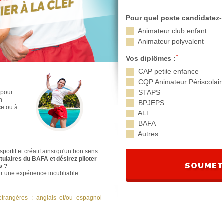
Pour quel poste candidatez
Animateur club enfant
Animateur polyvalent
*
Vos diplômes :
CAP petite enfance
CQP Animateur Périscolai
STAPS
 pour
n
BPJEPS
ce ou à
ALT
BAFA
Autres
portif et créatif ainsi qu'un bon sens
itulaires du BAFA et désirez piloter
SOUMET
s ?
r une expérience inoubliable.
rangères : anglais et/ou espagnol